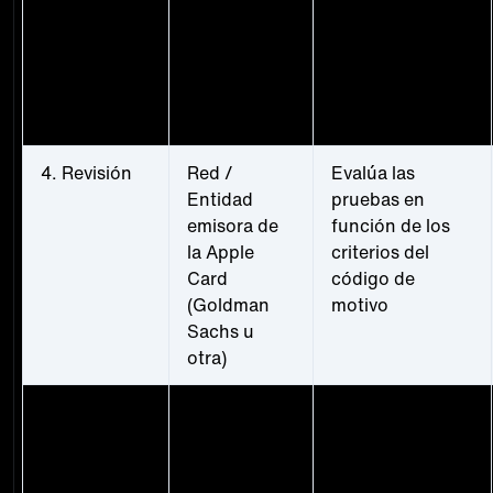
3. Pruebas
Comerciante
Responde con
presentadas
justificantes de
entrega, recibos
y
correspondencia
4. Revisión
Red /
Evalúa las
Entidad
pruebas en
emisora de
función de los
la Apple
criterios del
Card
código de
(Goldman
motivo
Sachs u
otra)
5.
Red / Emisor
Los fondos se
Resolución
devuelven al
comerciante o
se resuelve la