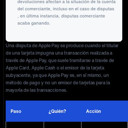
devoluciones afectan a la situación de la cuenta
del comerciante, incluso en el caso de disputas
, en última instancia, disputas comerciante
acaba ganando.
Una disputa de Apple Pay se produce cuando el titular
de una tarjeta impugna una transacción realizada a
través de Apple Pay, que suele tramitarse a través de
Apple Card, Apple Cash o el emisor de la tarjeta
subyacente, ya que Apple Pay es, en sí mismo, un
método de pago y no un emisor de tarjetas para la
mayoría de las transacciones.
Paso
¿Quién?
Acción