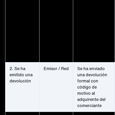
1.
Titular de la
Notifica las
Presentación
tarjeta
transacciones a
de una
través del
reclamación
Servicio de
Asistencia de
Apple, la
aplicación Apple
Card o la
entidad emisora
de la tarjeta
2. Se ha
Emisor / Red
Se ha enviado
emitido una
una devolución
devolución
formal con
código de
motivo al
adquirente del
comerciante