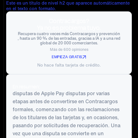
Este es un título de nivel h2 que aparece automáticamente
en el texto con formato.
Contracargos?
Ya no es problema tuyo.
Recupera cuatro veces más Contracargos y prevención
, hasta un 90 % de las entradas, gracias a IA y a una red
global de 20 000 comerciantes.
Más de 600 opiniones
EMPIEZA GRATIS
No hace falta tarjeta de crédito.
En resumen:
disputas de Apple Pay disputas por varias
etapas antes de convertirse en Contracargos
formales, comenzando con las reclamaciones
de los titulares de las tarjetas y, en ocasiones,
pasando por solicitudes de recuperación. Una
vez que una disputa se convierte en un