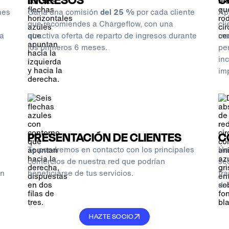
nes
Gana una comisión
del 25 %
por cada cliente
Ap
que recomiendes a Chargeflow, con una
cli
a
atractiva oferta de reparto de ingresos durante
ma
los primeros 6 meses.
pe
in
im
PRESENTACIÓN DE CLIENTES
C
Te pondremos en contacto con los principales
Ún
comercios de nuestra red que podrían
se
in
beneficiarse de tus servicios.
fr
de
HAZTE SOCIO