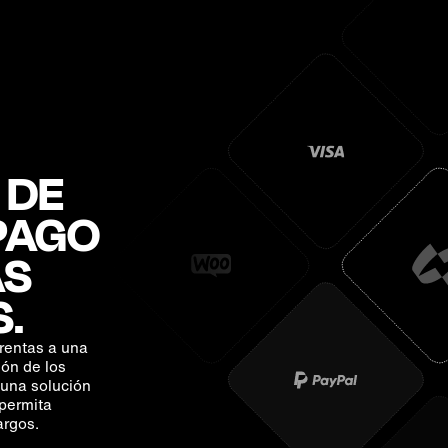
 DE
 PAGO
AS
.
rentas a una
ón de los
 una solución
permita
argos.