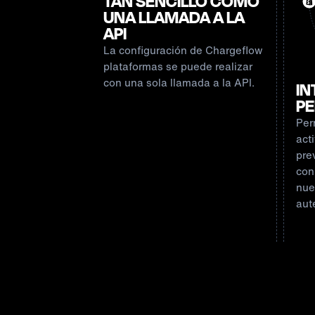
TAN SENCILLO COMO
UNA LLAMADA A LA
API
La configuración de Chargeflow
plataformas se puede realizar
con una sola llamada a la API.
IN
PE
Per
act
pre
con
nue
aut