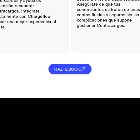
erciantes y ayúdalos
Asegúrate de que tus
vención recuperar
comerciantes disfruten de una
racargos. Intégrate
ventas fluidas y seguras sin las
ectamente con Chargeflow
complicaciones que supone
cer una mejor experiencia al
gestionar Contracargos.
nte.
HAZTE SOCIO