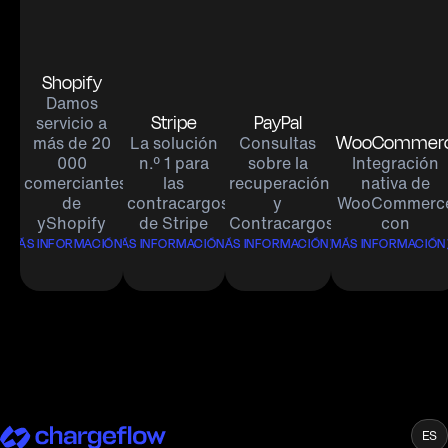
Shopify
Damos
Stripe
PayPal
servicio a
WooCommer
más de 20
La solución
Consultas
000
n.º 1 para
sobre la
Integración
comerciantes
las
recuperación:
nativa de
de
contracargos
y
WooCommerc
yShopify
de Stripe
Contracargos
con
MÁS INFORMACIÓN
MÁS INFORMACIÓN
MÁS INFORMACIÓN
MÁS INFORMACIÓN
ES