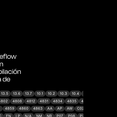
geflow
ón
pilación
a de
13.5
13.6
13.7
10.1
10.2
10.3
10.4
10.5
11.2
11.3
4802
4808
4812
4831
4834
4835
4837
4840
4
4859
4860
4863
AA
AP
AW
C02
C04
C05
C08
IC
EN
LP
N/A
NM
NR
P07
P08
P23
R03
R13