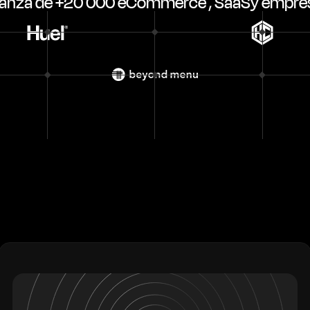
fianza de +20 000 eCommerce , SaaSy empres