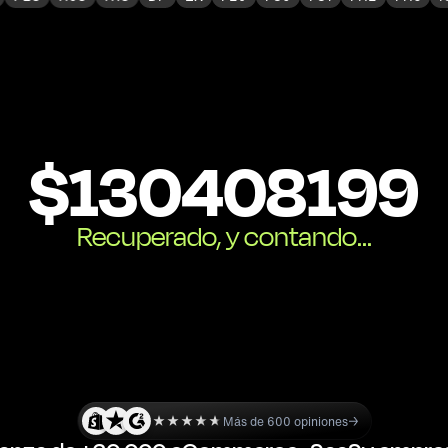
$
130408199
Recuperado, y contando...
Más de 600 opiniones