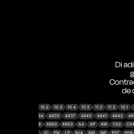
Di ad
g
Contrac
de 
10.1
10.2
10.3
10.4
10.5
11.2
11.3
12.1
1
8
4812
4831
4834
4835
4837
4840
4841
4842
4857
4859
4860
4863
AA
AP
AW
C02
C04
30
F31
FR2
FR6
IC
EN
LP
N/A
NM
NR
P07
P0