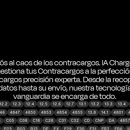
iós al caos de los contracargos. IA Char
estiona tus Contracargos a la perfecci
argos precisión experta. Desde la reco
datos hasta su envío, nuestra tecnologí
vanguardia se encarga de todo.
2.2
12.3
12.4
12.5
12.6
12.7
13.1
13.2
13.3
13.4
4846
4847
4850
4853
4854
4855
13.8
14.1
4801
C05
C08
C18
C28
C31
C32
CD
CNP
DA
4857
8
P23
R03
R13
DP
EX
F29
F30
F31
FR2
FR6