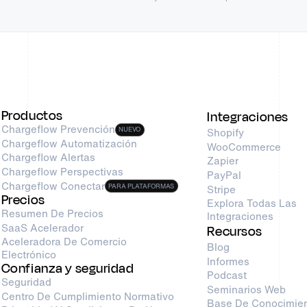
Productos
Integraciones
Chargeflow Prevención
NUEVO
Shopify
Chargeflow Automatización
WooCommerce
Chargeflow Alertas
Zapier
Chargeflow Perspectivas
PayPal
Chargeflow Conectar
PARA PLATAFORMAS
Stripe
Precios
Explora Todas Las
Resumen De Precios
Integraciones
SaaS Acelerador
Recursos
Aceleradora De Comercio
Blog
Electrónico
Informes
Confianza y seguridad
Podcast
Seguridad
Seminarios Web
Centro De Cumplimiento Normativo
Base De Conocimie