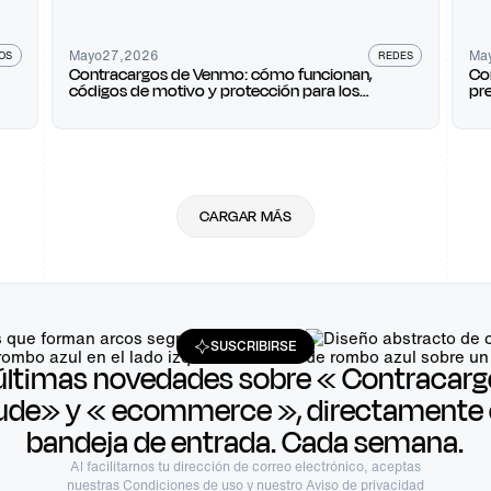
Mayo
27
,
2026
Ma
OS
REDES
Contracargos de Venmo: cómo funcionan,
Co
códigos de motivo y protección para los
pr
comerciantes
CARGAR MÁS
SUSCRIBIRSE
últimas novedades sobre « Contracarg
ude» y « ecommerce », directamente 
bandeja de entrada. Cada semana.
Al facilitarnos tu dirección de correo electrónico, aceptas
nuestras
Condiciones de uso
y nuestro Aviso de privacidad