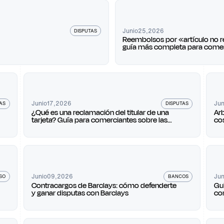
Junio
25
,
2026
DISPUTAS
Reembolsos por «artículo no re
guía más completa para comer
2026
Junio
17
,
2026
Jun
AS
DISPUTAS
¿Qué es una reclamación del titular de una
Ar
tarjeta? Guía para comerciantes sobre las
cos
normas, los plazos y los códigos de motivo
Ma
de las reclamaciones de pago
Junio
09
,
2026
Jun
SO
BANCOS
Contracargos de Barclays: cómo defenderte
Gu
y ganar disputas con Barclays
co
la