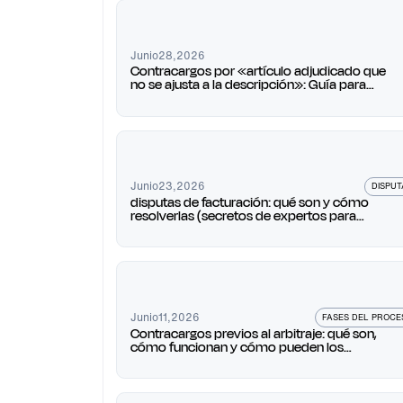
Junio
28
,
2026
Contracargos por «artículo adjudicado que
no se ajusta a la descripción»: Guía para
comerciantes de 2026
Junio
23
,
2026
DISPUT
disputas de facturación: qué son y cómo
resolverlas (secretos de expertos para
comerciantes)
Junio
11
,
2026
FASES DEL PROCE
Contracargos previos al arbitraje: qué son,
cómo funcionan y cómo pueden los
comerciantes defenderse y ganarlos