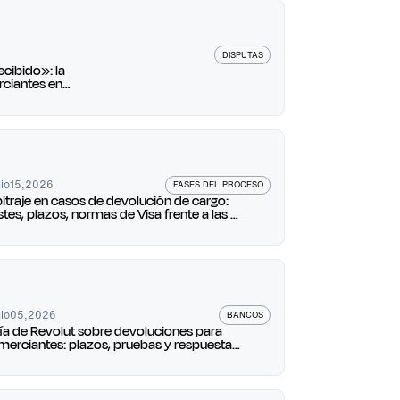
DISPUTAS
cibido»: la
ciantes en
io
15
,
2026
FASES DEL PROCESO
bitraje en casos de devolución de cargo:
tes, plazos, normas de Visa frente a las de
stercard y cuándo impugnar
io
05
,
2026
BANCOS
ía de Revolut sobre devoluciones para
merciantes: plazos, pruebas y respuestas a
s reclamaciones