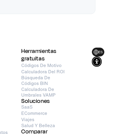
Herramientas
ES
gratuitas
Códigos De Motivo
Calculadora Del ROI
Búsqueda De
Códigos BIN
Calculadora De
Umbrales VAMP
Soluciones
SaaS
ECommerce
Viajes
Salud Y Belleza
Comparar
ntos