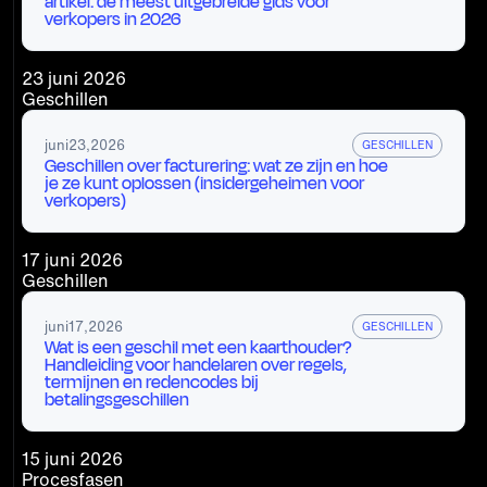
artikel: de meest uitgebreide gids voor
verkopers in 2026
23 juni 2026
Geschillen
juni
23
,
2026
GESCHILLEN
Geschillen over facturering: wat ze zijn en hoe
je ze kunt oplossen (insidergeheimen voor
verkopers)
17 juni 2026
Geschillen
juni
17
,
2026
GESCHILLEN
Wat is een geschil met een kaarthouder?
Handleiding voor handelaren over regels,
termijnen en redencodes bij
betalingsgeschillen
15 juni 2026
Procesfasen