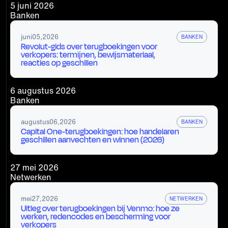
5 juni 2026
Banken
juni
05
,
2026
BANKEN
Revolut-gids over terugboekingen voor
verkopers: termijnen, bewijsmateriaal,
reacties op geschillen
6 augustus 2026
Banken
augustus
06
,
2026
BANKEN
Capital One-terugboekingen: hoe handelaren
geschillen aanvechten en winnen (2026)
27 mei 2026
Netwerken
mei
27
,
2026
NETWERKEN
Uitleg over terugboekingen bij Venmo: hoe ze
werken, redencodes en bescherming voor
verkopers