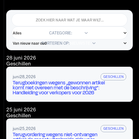
CATEGORIE:
ALLE
SORTEREN OP:
NIEUWSTE
28 juni 2026
Geschillen
juni
28
,
2026
GESCHILLEN
Terugboekingen wegens „gewonnen artikel
komt niet overeen met de beschrijving”:
Handleiding voor verkopers voor 2026
25 juni 2026
Geschillen
juni
25
,
2026
GESCHILLEN
Terugvordering wegens niet-ontvangen