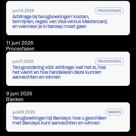
juni
15
,
2026
PROCESFASEN
Arbitrage bij terugboekingen: kosten,
termijnen, regels van Visa versus Mastercard,
en wanneer je in beroep moet gaan
11 juni 2026
Procesfasen
juni
11
,
2026
PROCESFASEN
Terugvordering vóór arbitrage: wat het is, hoe
het werkt en hoe handelaren deze kunnen
aanvechten en winnen
9 juni 2026
Banken
juni
09
,
2026
BANKEN
Terugboekingen bij Barclays: hoe u geschillen
met Barclays kunt aanvechten en winnen