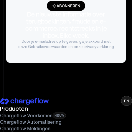
ABONNEREN
De nieuwste informatie over
terugboekingen, fraude en e-
commerce, rechtstreeks in je
inbox. Elke week.
Door je e-mailadres op te geven, ga je akkoord met
onze
Gebruiksvoorwaarden
en onze privacyverklaring
EN
Producten
Chargeflow Voorkomen
NIEUW
Chargeflow Automatisering
Chargeflow Meldingen