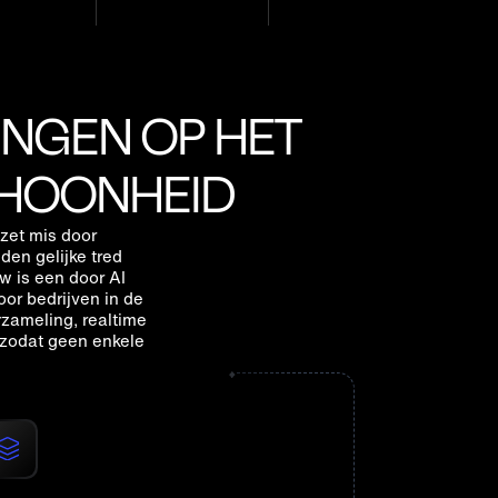
NGEN OP HET
CHOONHEID
zet mis door
den gelijke tred
 is een door AI
or bedrijven in de
zameling, realtime
zodat geen enkele
ppel je e-commerce-stack met één