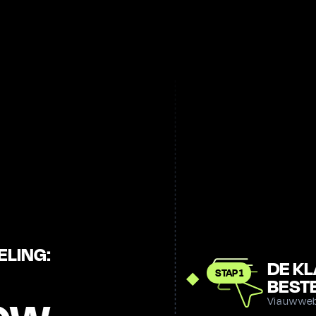
ELING:
DE KL
STAP 1
BEST
Via uw web