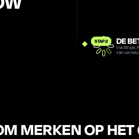
OW
DE BE
STAP 2
Via Stripe,
van uw keu
ER O
STAP 3
Dagen of w
achtergro
M MERKEN OP HET 