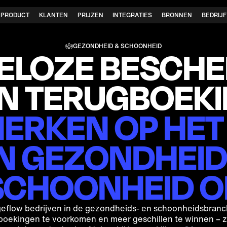
PRODUCT
KLANTEN
PRIJZEN
INTEGRATIES
BRONNEN
BEDRIJF
GEZONDHEID & SCHOONHEID
ELOZE BESCH
N TERUGBOEK
ERKEN OP HET
N GEZONDHEID
SCHOONHEID O
eflow bedrijven in de gezondheids- en schoonheidsbran
boekingen te voorkomen en meer geschillen te winnen – 