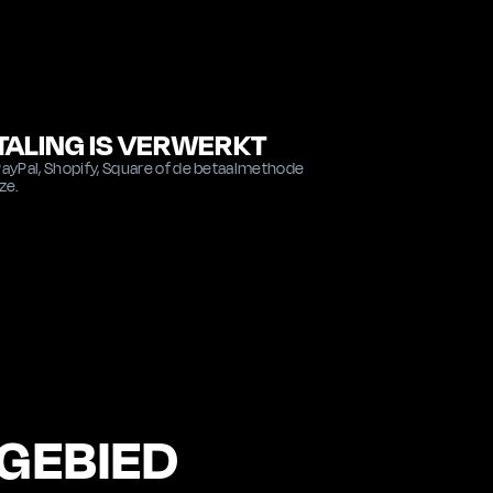
TALING IS VERWERKT
 PayPal, Shopify, Square of de betaalmethode
ze.
NTSTAAT EEN GESCHIL
eken later, vaak zonder veel
ndinformatie.
GEBIED