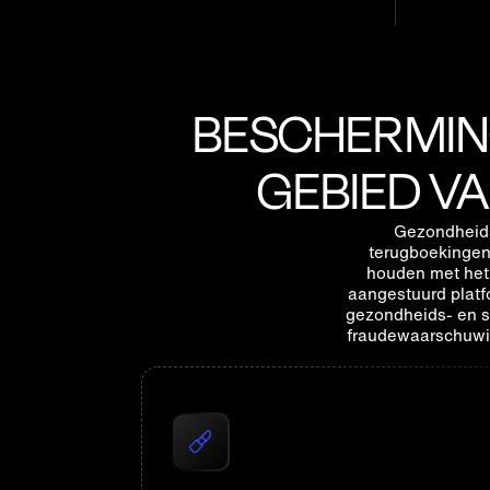
MAAK KENNIS MET ONZE KLANTEN
BESCHERMIN
GEBIED V
Gezondheids
terugboekingen 
houden met het
aangestuurd platf
gezondheids- en s
fraudewaarschuwi
Maak een einde aan terugboekinge