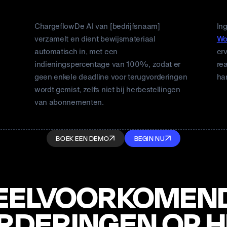
van gezondheid en schoonheid
kl
ChargeflowDe AI van [bedrijfsnaam]
In
verzamelt en dient bewijsmateriaal
Wo
automatisch in, met een
erv
indieningspercentage van 100%, zodat er
re
geen enkele deadline voor terugvorderingen
ha
wordt gemist, zelfs niet bij herbestellingen
van abonnementen.
BOEK EEN DEMO
BEGIN NU
EELVOORKOMEN
DERINGEN OP H