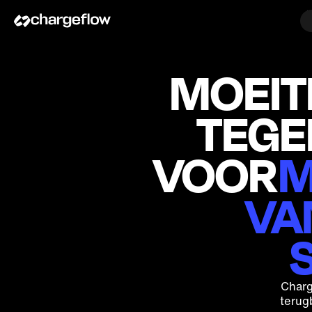
MOEIT
TEGE
VOOR
M
VA
Charg
terug