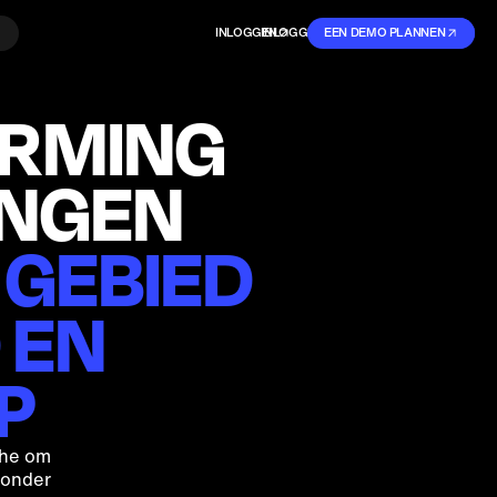
INLOGGEN
INLOGGEN
EEN DEMO PLANNEN
AANMELDEN
ERMING
INGEN
 GEBIED
 EN
P
che om
zonder