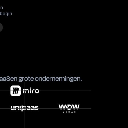
en
 begin
aaS
en
grote ondernemingen
.