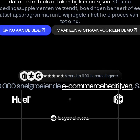
dat er extra tools of taken bij komen kijken.
Of u nu
oedingssupplementen verzendt, boekingen beheert of e
atschapsprogramma runt: wij regelen het hele proces van
tot eind.
GA NU AAN DE SLAG
MAAK EEN AFSPRAAK VOOR EEN DEMO
Meer dan 600 beoordelingen
.000 snelgroeiende
e-commercebedrijven
,
S