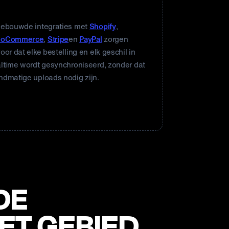
ik
gebouwde integraties met
Shopify
,
oCommerce
,
Stripe
en
PayPal
zorgen
oor dat elke bestelling en elk geschil in
altime wordt gesynchroniseerd, zonder dat
ndmatige uploads nodig zijn.
DE
ET GEBIED