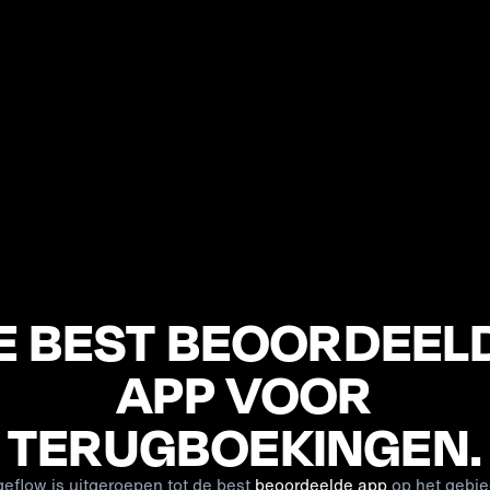
E BEST BEOORDEEL
APP VOOR
TERUGBOEKINGEN.
eflow is uitgeroepen tot de best
beoordeelde app
op het gebi