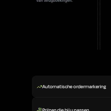
van terugboekingen.
Automatische ordermarkering
Prijzen die bij u passen