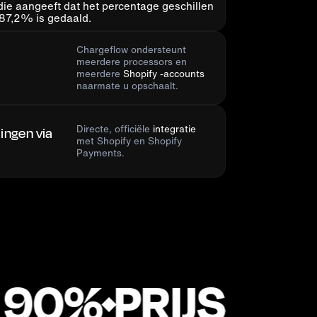
Chargeflow ondersteunt
meerdere processors
en
meerdere
Shopify -accounts
naarmate u opschaalt.
Directe, officiële
integratie
ingen via
met Shopify en Shopify
Payments.
90%
PRIJSSTELL