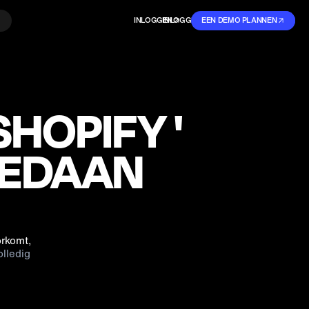
INLOGGEN
INLOGGEN
EEN DEMO PLANNEN
AANMELDEN
SHOPIFY '
GEDAAN
rkomt,
lledig