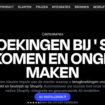
PRODUCT
KLANTEN
PRIJZEN
INTEGRATIES
BRONNEN
BEDRIJF
INTEGRATIES
KINGEN BIJ ' 
OMEN EN ON
MAKEN
een nieuwe impuls aan de manier waarop u
terugboekingen voo
kt en bestrijdt op Shopify.
Automatiseer uw succes met onze vo
native Shopify -integratie en geavanceerde AI-modellen.
NU INSTALLEREN
meer dan 20.000 installaties