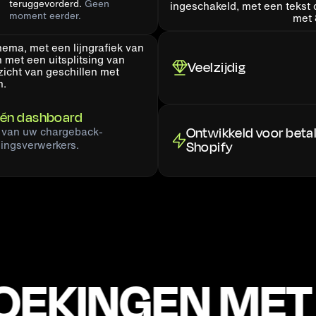
teruggevorderd.
Geen
moment eerder.
Veelzijdig
 één dashboard
van uw chargeback-
Ontwikkeld voor betal
alingsverwerkers.
Shopify
KINGEN MET 