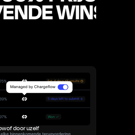
VENDE WINST
owof door uzelf
w elke binnenkomende terugvordering