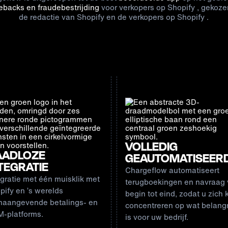
ebacks en fraudebestrijding
voor verkopers op Shopify , gekoze
de redactie van Shopify en de verkopers op Shopify .
VOLLEDIG
AADLOZE
GEAUTOMATISEER
TEGRATIE
Chargeflow
automatiseert
egratie
met
één muisklik
met
terugboekingen en navraag
pify en ’s werelds
begin tot eind
, zodat u zich 
naangevende betalings- en
concentreren op wat belangr
-platforms.
is voor uw bedrijf.