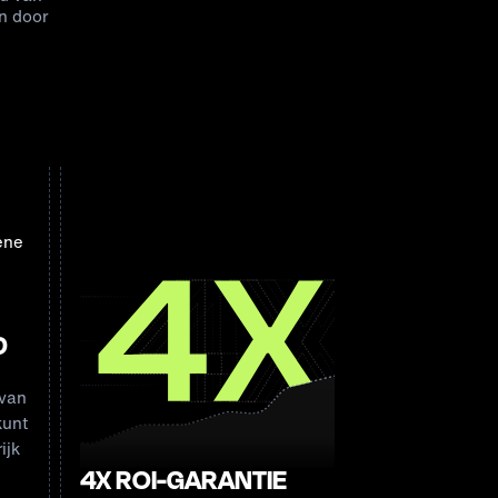
n door
D
 van
kunt
ijk
4X ROI-GARANTIE