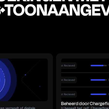
ES
TOONAANGE
Beheerd door Chargefl
ten verzendt of digitale
U bepaalt het zelf: Chargeflo