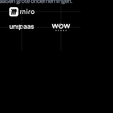
aaS
en
grote ondernemingen
.