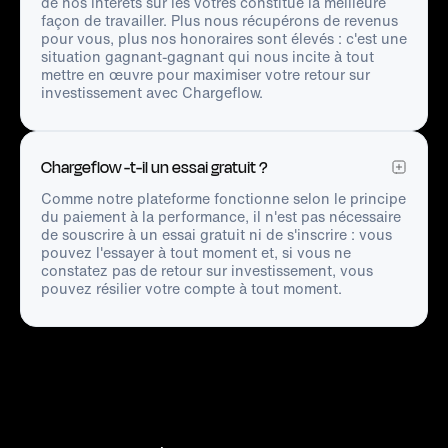
de nos intérêts sur les vôtres constitue la meilleure
façon de travailler. Plus nous récupérons de revenus
pour vous, plus nos honoraires sont élevés : c'est une
situation gagnant-gagnant qui nous incite à tout
mettre en œuvre pour maximiser votre retour sur
investissement avec Chargeflow.
Chargeflow -t-il un essai gratuit ?
Comme notre plateforme fonctionne selon le principe
du paiement à la performance, il n'est pas nécessaire
de souscrire à un essai gratuit ni de s'inscrire : vous
pouvez l'essayer à tout moment et, si vous ne
constatez pas de retour sur investissement, vous
pouvez résilier votre compte à tout moment.