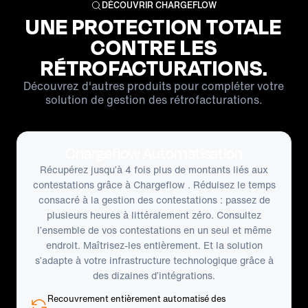
DÉCOUVRIR CHARGEFLOW
UNE PROTECTION TOTALE
CONTRE LES
RÉTROFACTURATIONS.
Découvrez d'autres produits pour compléter votre
solution de gestion des rétrofacturations.
Chargeflow Automatisation
Récupérez jusqu’à 4 fois plus de montants liés aux
contestations grâce à Chargeflow . Réduisez le temps
consacré à la gestion des contestations : passez de
plusieurs heures à littéralement zéro. Consultez
l’ensemble de vos contestations en un seul et même
endroit. Maîtrisez-les entièrement. Et la solution
s’adapte à votre infrastructure technologique grâce à
des dizaines d’intégrations.
Recouvrement entièrement automatisé des