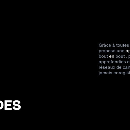
Grâce à toutes
propose une
ap
bout
en
bout
,
approfondies en
réseaux de cart
jamais enregis
DES