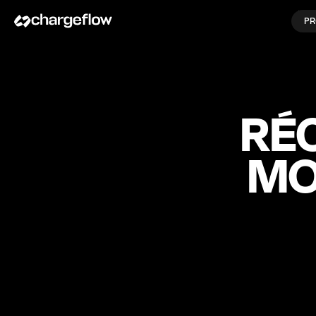
PR
RÉ
MO